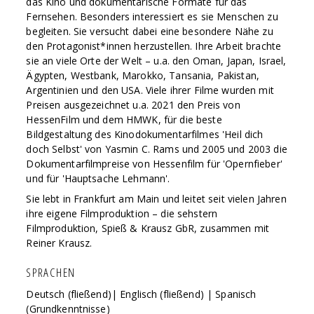
das Kino und dokumentarische Formate für das
Fernsehen. Besonders interessiert es sie Menschen zu
begleiten. Sie versucht dabei eine besondere Nähe zu
den Protagonist*innen herzustellen. Ihre Arbeit brachte
sie an viele Orte der Welt – u.a. den Oman, Japan, Israel,
Ägypten, Westbank, Marokko, Tansania, Pakistan,
Argentinien und den USA. Viele ihrer Filme wurden mit
Preisen ausgezeichnet u.a. 2021 den Preis von
HessenFilm und dem HMWK, für die beste
Bildgestaltung des Kinodokumentarfilmes 'Heil dich
doch Selbst' von Yasmin C. Rams und 2005 und 2003 die
Dokumentarfilmpreise von Hessenfilm für 'Opernfieber'
und für 'Hauptsache Lehmann'.
Sie lebt in Frankfurt am Main und leitet seit vielen Jahren
ihre eigene Filmproduktion – die sehstern
Filmproduktion, Spieß & Krausz GbR, zusammen mit
Reiner Krausz.
SPRACHEN
Deutsch (fließend)| Englisch (fließend) | Spanisch
(Grundkenntnisse)