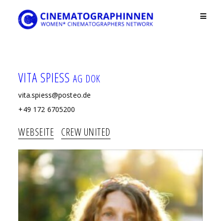
Skip
to
content
VITA SPIESS
AG DOK
vita.spiess@posteo.de
+49 172 6705200
WEBSEITE
CREW UNITED